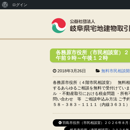
WordPress
ログイン
に
つ
い
て
各務原市役所（市民相談室）２
午前９時～午後１２時
2018年3月26日
無料市民相談開
各務原市役所（４階市民相談室） 無料相
するあらゆるご相談を無料で受付けていま
ル ・不動産取引における税金問題 ・所有
問い合わせ 等 ご相談申込み方法 ご予約
５８－３８３－１１１１（内線３６３１）
羽島市役所（市民相談室）２０２６年８月